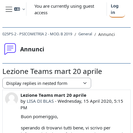
Skip to main content
Log
You are currently using guest
in
access
Side panel
025PS-2 - PSICOMETRIA 2 - MOD. B 2019
General
Annunci
Annunci
Lezione Teams mart 20 aprile
Display mode
Lezione Teams mart 20 aprile
Number of replies: 0
by
LISA DI BLAS
-
Wednesday, 15 April 2020, 5:15
PM
Buon pomeriggio,
sperando di trovarvi tutti bene, vi scrivo per