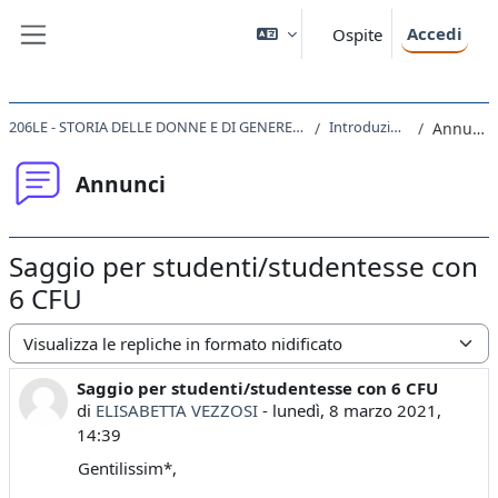
Vai al contenuto principale
Accedi
Ospite
Pannello laterale
206LE - STORIA DELLE DONNE E DI GENERE 2020
Introduzione
Annunci
Annunci
Saggio per studenti/studentesse con
6 CFU
Modalità visualizzazione
Saggio per studenti/studentesse con 6 CFU
Numero di risposte: 0
di
ELISABETTA VEZZOSI
-
lunedì, 8 marzo 2021,
14:39
Gentilissim*,