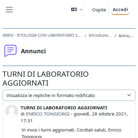
Vai al contenuto principale
Accedi
Ospite
Pannello laterale
009SV - ISTOLOGIA CON LABORATORIO 2021
Introduzione
Annunci
Annunci
TURNI DI LABORATORIO
AGGIORNATI
Modalità visualizzazione
TURNI DI LABORATORIO AGGIORNATI
Numero di risposte: 0
di
ENRICO TONGIORGI
-
giovedì, 28 ottobre 2021,
17:31
Vi invio i turni aggiornati. Cordiali saluti, Enrico
Tongiorgi