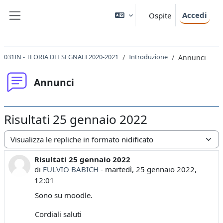
Vai al contenuto principale
Accedi
Ospite
Pannello laterale
031IN - TEORIA DEI SEGNALI 2020-2021
Introduzione
Annunci
Annunci
Risultati 25 gennaio 2022
Modalità visualizzazione
Risultati 25 gennaio 2022
Numero di risposte: 0
di
FULVIO BABICH
-
martedì, 25 gennaio 2022,
12:01
Sono su moodle.
Cordiali saluti