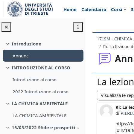
Vai al contenuto principale
Home
Calendario
Corsi
S
171SM - CHIMICA
Introduzione
Minimizza
Ri: La lezione 
Ann
Annunci
INTRODUZIONE AL CORSO
Minimizza
La lezio
Introduzione al corso
2022 Introduzione al corso
Modalità visualiz
LA CHIMICA AMBIENTALE
Minimizza
Ri: La l
Numero d
di
PIERL
LA CHIMICA AMBIENTALE
https://
15/03/2022 Sfide e prospettive del sistema portuale del MAO
join/19
Minimizza