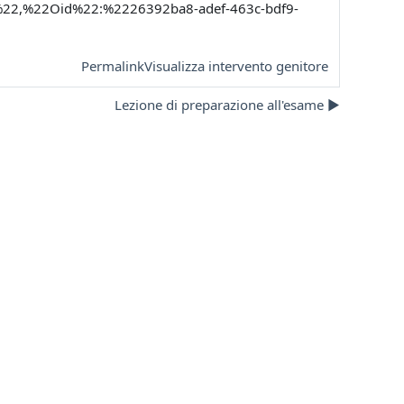
22,%22Oid%22:%2226392ba8-adef-463c-bdf9-
Permalink
Visualizza intervento genitore
Lezione di preparazione all'esame ▶︎