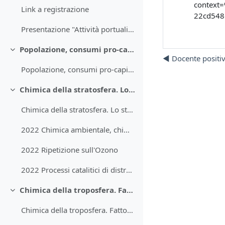
context
Link a registrazione
22cd54
Presentazione "Attività portuali e qualità dell'aria"
Popolazione, consumi pro-capite, tecnologie ed impatti. Funzioni, evoluzione e stratificazione dell’atmosfera terrestre.
Minimizza
◀︎ Docente positi
Popolazione, consumi pro-capite, tecnologie ed impatti. Funzioni, evoluzione e stratificazione dell’atmosfera terrestre
Chimica della stratosfera. Lo strato dell’ozono: funzione ed alterazioni.
Minimizza
Chimica della stratosfera. Lo strato dell’ozono: funzione ed alterazioni.
2022 Chimica ambientale, chimica dell'atmosfera, chimica della stratosfera
2022 Ripetizione sull'Ozono
2022 Processi catalitici di distruzione dell'ozono, protocollo di Montreal e conseguenti misure di mitigazione
Chimica della troposfera. Fattori fisici ed emissioni influenzano le concentrazioni ambientali. Gas inorganici. Reattività e il radicale OH.
Minimizza
Chimica della troposfera. Fattori fisici ed emissioni influenzano le concentrazioni ambientali. Gas inorganici. Reattività e il radicale OH.