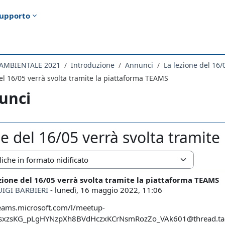
upporto
 AMBIENTALE 2021
Introduzione
Annunci
del 16/05 verrà svolta tramite la piattaforma TEAMS
unci
ne del 16/05 verrà svolta tramit
zazione
ezione del 16/05 verrà svolta tramite la piattaforma TEAMS
i risposte: 0
UIGI BARBIERI
-
lunedì, 16 maggio 2022, 11:06
teams.microsoft.com/l/meetup-
:fsxzsKG_pLgHYNzpXh8BVdHczxKCrNsmRozZo_VAk601@thread.t