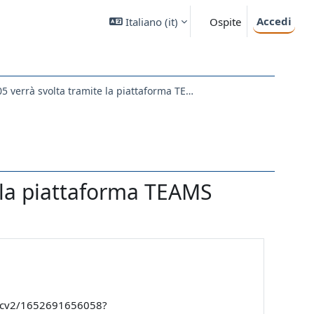
Accedi
Italiano ‎(it)‎
Ospite
La lezione del 16/05 verrà svolta tramite la piattaforma TEAMS
e la piattaforma TEAMS
acv2/1652691656058?