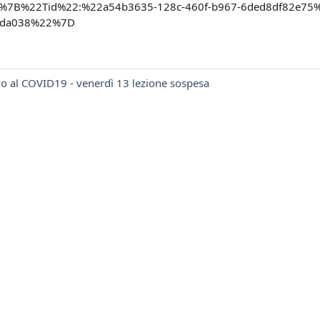
=%7B%22Tid%22:%22a54b3635-128c-460f-b967-6ded8df82e75%
8da038%22%7D
vo al COVID19 - venerdì 13 lezione sospesa