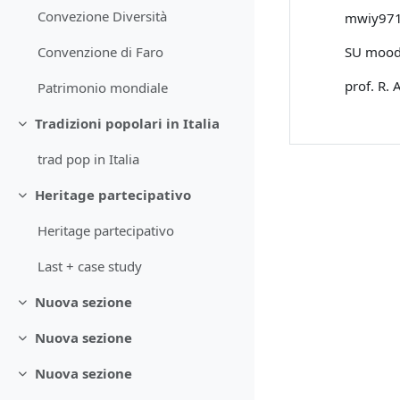
Convezione Diversità
mwiy97
SU moodle
Convenzione di Faro
prof. R. A
Patrimonio mondiale
Tradizioni popolari in Italia
Minimizza
trad pop in Italia
Heritage partecipativo
Minimizza
Heritage partecipativo
Last + case study
Nuova sezione
Minimizza
Nuova sezione
Minimizza
Nuova sezione
Minimizza