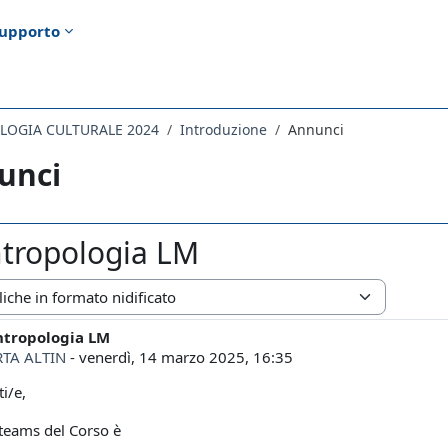
upporto
LOGIA CULTURALE 2024
Introduzione
Annunci
unci
tropologia LM
zazione
ntropologia LM
i risposte: 0
TA ALTIN
-
venerdì, 14 marzo 2025, 16:35
i/e,
e teams del Corso è