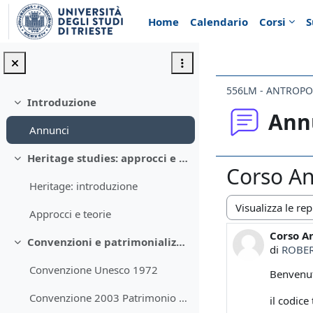
Vai al contenuto principale
Home
Calendario
Corsi
S
556LM - ANTROPO
Introduzione
Minimizza
Ann
Annunci
Heritage studies: approcci e metodologie
Minimizza
Corso An
Heritage: introduzione
Approcci e teorie
Modalità visualiz
Corso A
Numero d
Convenzioni e patrimonializzazione
Minimizza
di
ROBER
Convenzione Unesco 1972
Benvenut
Convenzione 2003 Patrimonio immateriale
il codic