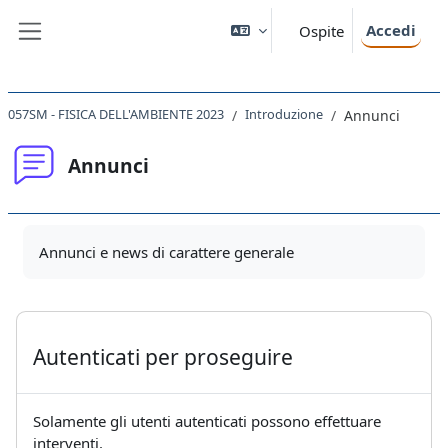
Vai al contenuto principale
Accedi
Ospite
Pannello laterale
057SM - FISICA DELL'AMBIENTE 2023
Introduzione
Annunci
Annunci
Aggregazione dei criteri
Annunci e news di carattere generale
Autenticati per proseguire
Solamente gli utenti autenticati possono effettuare
interventi.