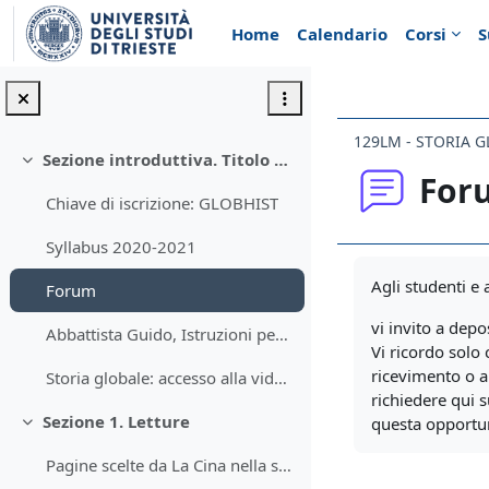
Vai al contenuto principale
Home
Calendario
Corsi
S
129LM - STORIA 
Sezione introduttiva. Titolo del corso 2020-2021
Minimizza
For
Chiave di iscrizione: GLOBHIST
Syllabus 2020-2021
Aggregazione de
Agli studenti e
Forum
vi invito a depo
Abbattista Guido, Istruzioni per la redazione di relazioni, tesine e tesi
Vi ricordo solo
ricevimento o a
Storia globale: accesso alla videoregistrazione delle lezioni su Stream
richiedere qui 
Sezione 1. Letture
questa opportun
Minimizza
Pagine scelte da La Cina nella storia globale