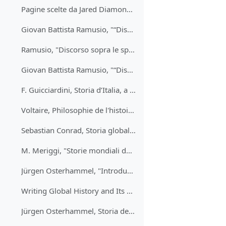
Pagine scelte da Jared Diamond, Armi, acciaio e malattie (1997)
Giovan Battista Ramusio, "“Discorso notabile sopra varii viaggi per li quali sono state condotte fino a’ tempi nostri le spezierie e altri nuovi che se potriano usare per condurle” (1554)
Ramusio, "Discorso sopra le spezierie" (1554)
Giovan Battista Ramusio, "“Discorso notabile sopra varii viaggi per li quali sono state condotte fino a’ tempi nostri le spezierie e altri nuovi che se potriano usare per condurle” (1554)
F. Guicciardini, Storia d’Italia, a cura di S. Seidel Menchi, Torino, Einaudi, 1971
Voltaire, Philosophie de l'histoire (1765)
Sebastian Conrad, Storia globale. Un'introduzione (Roma, Carocci, 2015)
M. Meriggi, "Storie mondiali dell’Ottocento" (2010)
Jürgen Osterhammel, "Introduction" a The Transformation of the World. A Global History of the Nineteenth Century (2014)
Writing Global History and Its Challenges—A Workshop with Jürgen Osterhammel and Geoffrey Parker
Jürgen Osterhammel, Storia della Cina moderna, Torino, Einaudi, 1989, capitoli scelti