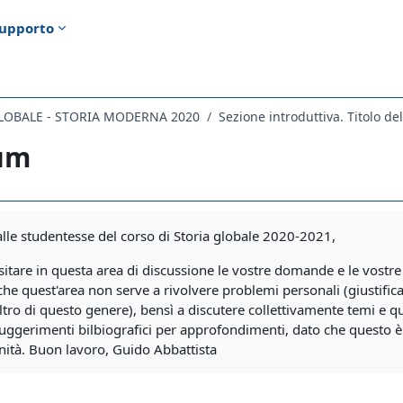
upporto
GLOBALE - STORIA MODERNA 2020
Sezione introduttiva. Titolo d
um
i criteri
 alle studentesse del corso di Storia globale 2020-2021,
sitare in questa area di discussione le vostre domande e le vostre 
 che quest'area non serve a rivolvere problemi personali (giustific
ltro di questo genere), bensì a discutere collettivamente temi e q
suggerimenti bilbiografici per approfondimenti, dato che questo è 
ità. Buon lavoro, Guido Abbattista