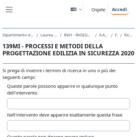
Vai al contenuto principale
Accedi
Ospite
Pannello laterale
Dipartimento di Ingegneria e Architettura
Laurea triennale (DM270)
IN01 - INGEGNERIA CIVILE E AMBIENTALE
A.A. 2020 - 2021
Forum
Ricerca avanzata
139MI - PROCESSI E METODI DELLA
PROGETTAZIONE EDILIZIA IN SICUREZZA 2020
Si prega di inserire i termini di ricerca in uno o più dei
seguenti campi:
Queste parole possono apparire in qualunque punto
dell'intervento
Nell'intervento deve apparire esattamente questa frase
Queste parole non devono essere incluse