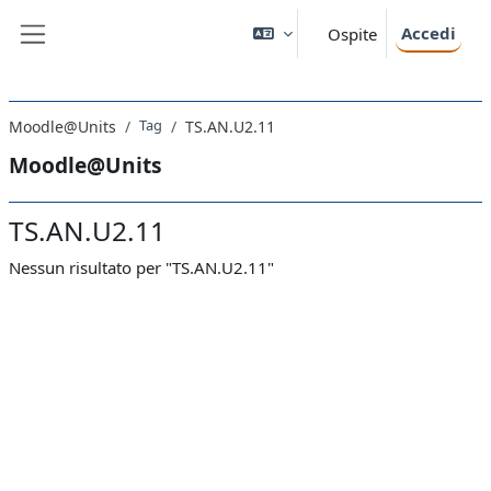
Vai al contenuto principale
Accedi
Ospite
Pannello laterale
Tag
Moodle@Units
TS.AN.U2.11
Moodle@Units
TS.AN.U2.11
Nessun risultato per "TS.AN.U2.11"