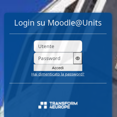
Vai al contenuto principale
Login su Moodle@Units
Utente
Password
Accedi
Hai dimenticato la password?