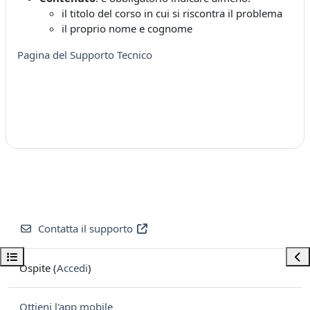
il titolo del corso in cui si riscontra il problema
il proprio nome e cognome
Pagina del Supporto Tecnico
Contatta il supporto
Apri indice del corso
Apri
Ospite (
Accedi
)
Ottieni l'app mobile