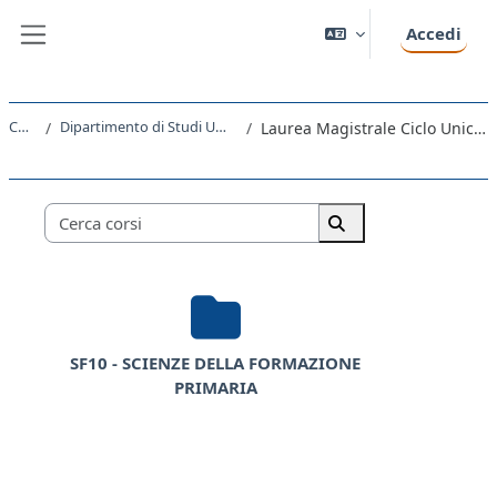
Vai al contenuto principale
Accedi
Pannello laterale
Corsi
Dipartimento di Studi Umanistici
Laurea Magistrale Ciclo Unico 5 anni
Categorie di corso
Cerca corsi
Cerca corsi
SF10 - SCIENZE DELLA FORMAZIONE
PRIMARIA