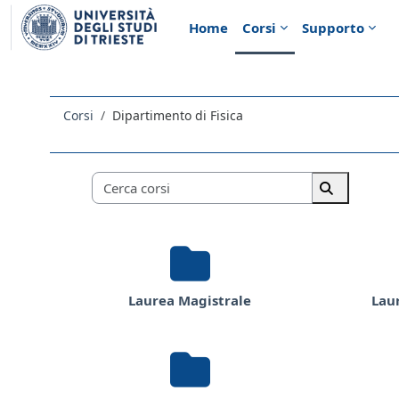
Vai al contenuto principale
Home
Corsi
Supporto
Corsi
Dipartimento di Fisica
Categorie di corso
Cerca corsi
Cerca corsi
Laurea Magistrale
Lau