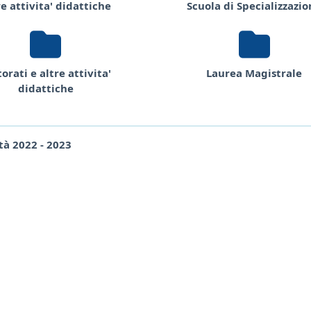
re attivita' didattiche
Scuola di Specializzazi
orati e altre attivita'
Laurea Magistrale
didattiche
tà 2022 - 2023