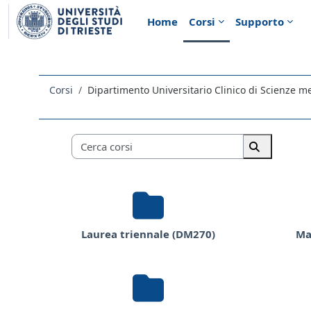
Vai al contenuto principale
Home
Corsi
Supporto
Corsi
Dipartimento Universitario Clinico di Scienze me
Categorie di corso
Cerca corsi
Cerca corsi
Laurea triennale (DM270)
Ma