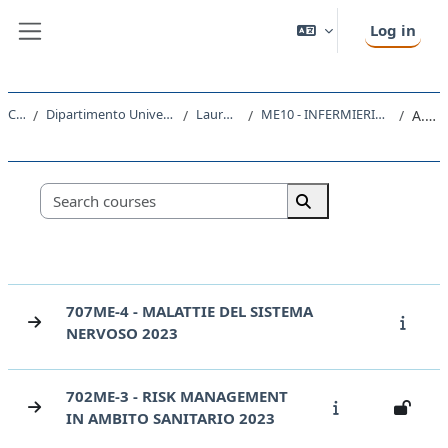
Skip to main content
Log in
Side panel
Courses
Dipartimento Universitario Clinico di Scienze mediche, chirurgiche e della salute
Laurea triennale (DM270)
ME10 - INFERMIERISTICA (ABILITANTE ALLA PROFESSIONE SANITARIA DI INFERMIERE)
A.A. 2023 - 2024
Course categories
Search courses
Search courses
707ME-4 - MALATTIE DEL SISTEMA
NERVOSO 2023
702ME-3 - RISK MANAGEMENT
IN AMBITO SANITARIO 2023