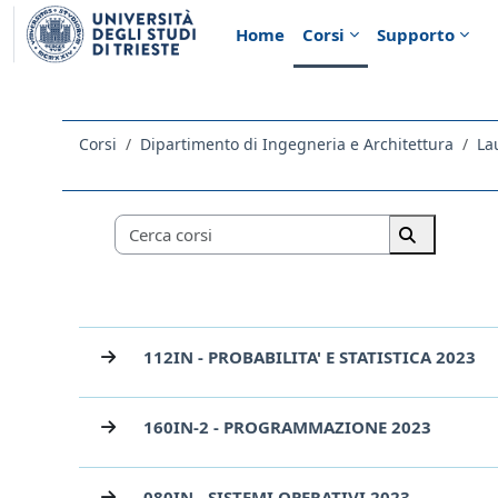
Vai al contenuto principale
Home
Corsi
Supporto
Corsi
Dipartimento di Ingegneria e Architettura
La
Categorie di corso
Cerca corsi
Cerca corsi
112IN - PROBABILITA' E STATISTICA 2023
160IN-2 - PROGRAMMAZIONE 2023
080IN - SISTEMI OPERATIVI 2023