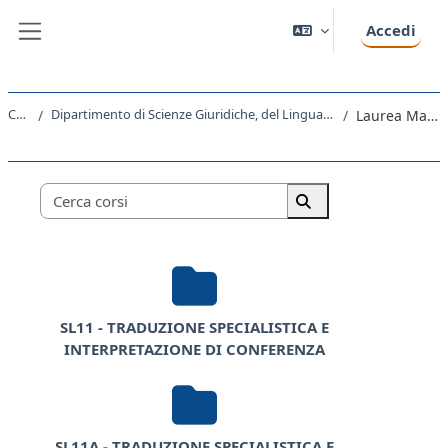
Vai al contenuto principale
Accedi
Pannello laterale
Corsi
Dipartimento di Scienze Giuridiche, del Linguaggio, dell`Interpretazione e della Traduzione
Laurea Magistrale
Categorie di corso
Cerca corsi
Cerca corsi
SL11 - TRADUZIONE SPECIALISTICA E
INTERPRETAZIONE DI CONFERENZA
SL11A - TRADUZIONE SPECIALISTICA E