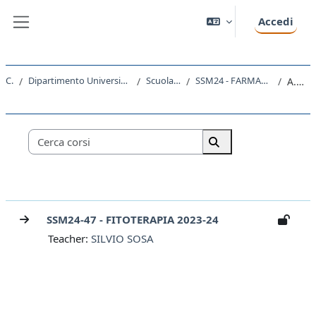
Vai al contenuto principale
Accedi
Pannello laterale
Corsi
Dipartimento Universitario Clinico di Scienze mediche, chirurgiche e della salute
Scuola di Specializzazione
SSM24 - FARMACOLOGIA E TOSSICOLOGIA CLINICA
A.A. 2022 - 2023
Categorie di corso
Cerca corsi
Cerca corsi
SSM24-47 - FITOTERAPIA 2023-24
Teacher:
SILVIO SOSA