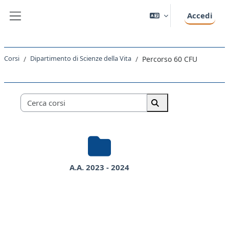
Vai al contenuto principale
Accedi
Pannello laterale
Corsi
Dipartimento di Scienze della Vita
Percorso 60 CFU
Categorie di corso
Cerca corsi
Cerca corsi
A.A. 2023 - 2024