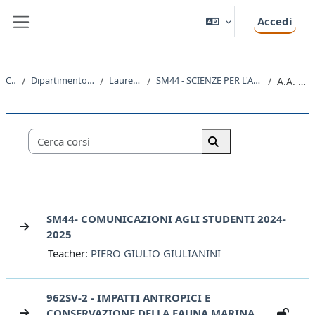
Vai al contenuto principale
Accedi
Pannello laterale
Corsi
Dipartimento di Scienze della Vita
Laurea Magistrale
SM44 - SCIENZE PER L'AMBIENTE MARINO E COSTIERO
A.A. 2024 - 2025
Categorie di corso
Cerca corsi
Cerca corsi
SM44- COMUNICAZIONI AGLI STUDENTI 2024-
2025
Teacher:
PIERO GIULIO GIULIANINI
962SV-2 - IMPATTI ANTROPICI E
CONSERVAZIONE DELLA FAUNA MARINA