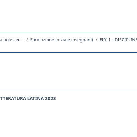
Percorso universitario iniziale dei docenti delle scuole secondarie di primo e secondo grado
Formazione iniziale insegnanti
FI011 - DISCIPLI
LETTERATURA LATINA 2023