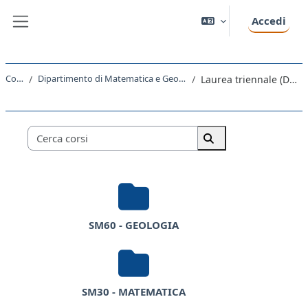
Vai al contenuto principale
Accedi
Pannello laterale
Corsi
Dipartimento di Matematica e Geoscienze
Laurea triennale (DM270)
Categorie di corso
Cerca corsi
Cerca corsi
SM60 - GEOLOGIA
SM30 - MATEMATICA