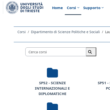
Vai al contenuto principale
Home
Corsi
Supporto
Corsi
Dipartimento di Scienze Politiche e Sociali
La
Categorie di corso
Cerca corsi
Cerca corsi
SP52 - SCIENZE
SP51 -
INTERNAZIONALI E
P
DIPLOMATICHE