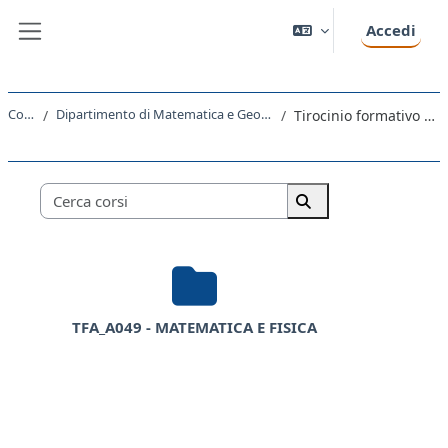
Vai al contenuto principale
Accedi
Pannello laterale
Corsi
Dipartimento di Matematica e Geoscienze
Tirocinio formativo attivo
Categorie di corso
Cerca corsi
Cerca corsi
TFA_A049 - MATEMATICA E FISICA