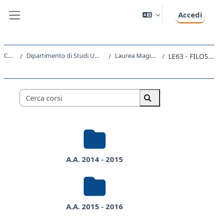
Vai al contenuto principale
Accedi
Pannello laterale
Corsi
Dipartimento di Studi Umanistici
Laurea Magistrale
LE63 - FILOSOFIA
Categorie di corso
Cerca corsi
Cerca corsi
A.A. 2014 - 2015
A.A. 2015 - 2016