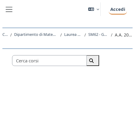
Vai al contenuto principale
Accedi
Pannello laterale
Corsi
Dipartimento di Matematica e Geoscienze
Laurea Magistrale
SM62 - GEOSCIENZE
A.A. 2015 - 2016
Categorie di corso
Cerca corsi
Cerca corsi