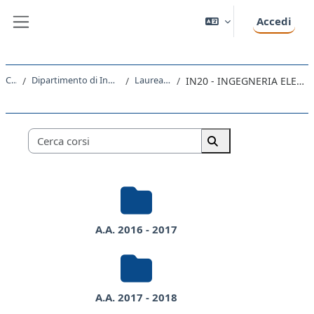
Vai al contenuto principale
Accedi
Pannello laterale
Corsi
Dipartimento di Ingegneria e Architettura
Laurea Magistrale
IN20 - INGEGNERIA ELETTRONICA E INFORMATICA
Categorie di corso
Cerca corsi
Cerca corsi
A.A. 2016 - 2017
A.A. 2017 - 2018