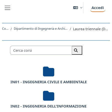
Vai al contenuto principale
Accedi
Pannello laterale
Corsi
Dipartimento di Ingegneria e Architettura
Laurea triennale (DM270)
Categorie di corso
Cerca corsi
Cerca corsi
IN01 - INGEGNERIA CIVILE E AMBIENTALE
IN02 - INGEGNERIA DELL'INFORMAZIONE