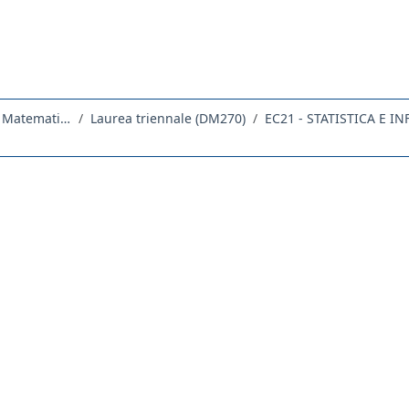
Dipartimento di Scienze Economiche, Aziendali, Matematiche e Statistiche
Laurea triennale (DM270)