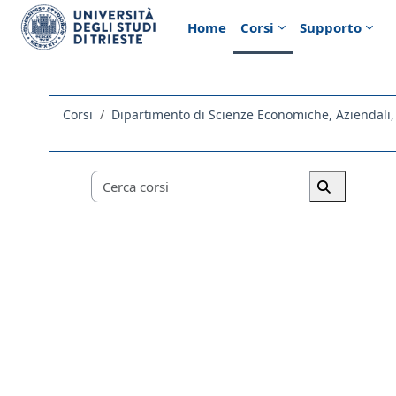
Vai al contenuto principale
Home
Corsi
Supporto
Corsi
Categorie di corso
Cerca corsi
Cerca corsi