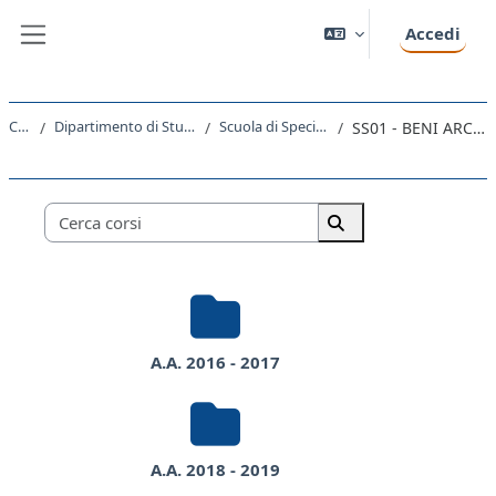
Vai al contenuto principale
Accedi
Pannello laterale
Corsi
Dipartimento di Studi Umanistici
Scuola di Specializzazione
SS01 - BENI ARCHEOLOGICI
Categorie di corso
Cerca corsi
Cerca corsi
A.A. 2016 - 2017
A.A. 2018 - 2019