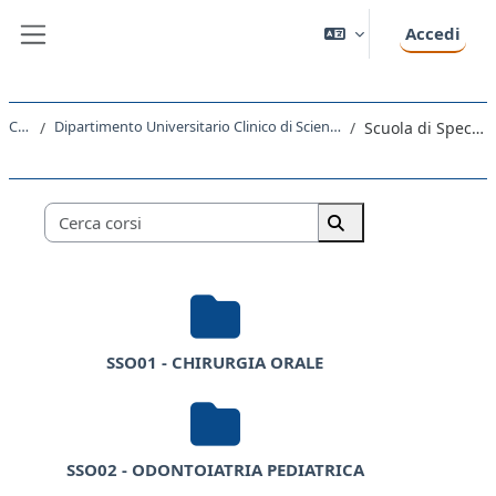
Vai al contenuto principale
Accedi
Pannello laterale
Corsi
Dipartimento Universitario Clinico di Scienze mediche, chirurgiche e della salute
Scuola di Specializzazione
Categorie di corso
Cerca corsi
Cerca corsi
SSO01 - CHIRURGIA ORALE
SSO02 - ODONTOIATRIA PEDIATRICA