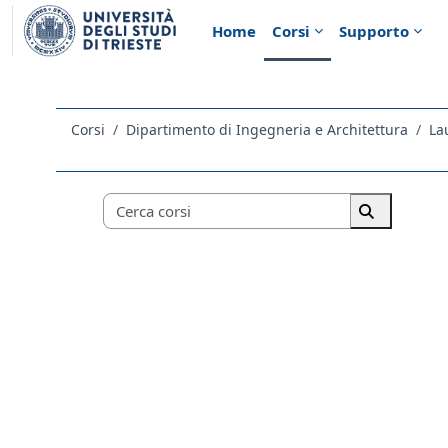
Vai al contenuto principale
Home
Corsi
Supporto
Corsi
Dipartimento di Ingegneria e Architettura
La
Categorie di corso
Cerca corsi
Cerca corsi