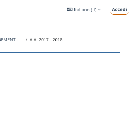
Accedi
Italiano ‎(it)‎
IN13 - PRODUCTION ENGINEERING AND MANAGEMENT - INGEGNERIA GESTIONALE PER LA PRODUZIONE
A.A. 2017 - 2018