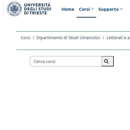
Vai al contenuto principale
Home
Corsi
Supporto
Corsi
Dipartimento di Studi Umanistici
Lettorati e a
Categorie di corso
Cerca corsi
Cerca corsi