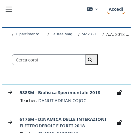
Vai al contenuto principale
Accedi
Pannello laterale
Corsi
Dipartimento di Fisica
Laurea Magistrale
SM23 - FISICA
A.A. 2018 - 2019
Categorie di corso
Cerca corsi
Cerca corsi
588SM - Biofisica Sperimentale 2018
Teacher:
DANUT ADRIAN COJOC
617SM - DINAMICA DELLE INTERAZIONI
ELETTRODEBOLI E FORTI 2018