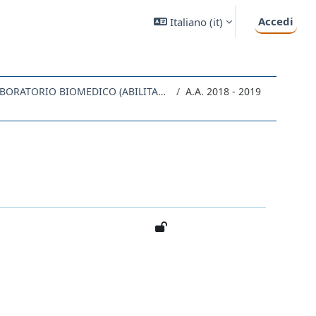
Accedi
Italiano ‎(it)‎
ME13 - TECNICHE DI LABORATORIO BIOMEDICO (ABILITANTE ALLA PROFESSIONE SANITARIA DI TECNICO DI LABORATORIO BIOMEDICO)
A.A. 2018 - 2019