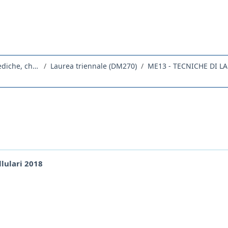
Dipartimento Universitario Clinico di Scienze mediche, chirurgiche e della salute
Laurea triennale (DM270)
llulari 2018