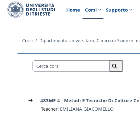
Vai al contenuto principale
Home
Corsi
Supporto
Corsi
Categorie di corso
Cerca corsi
Cerca corsi
483ME-4 - Metodi E Tecniche Di Colture Ce
Teacher:
EMILIANA GIACOMELLO