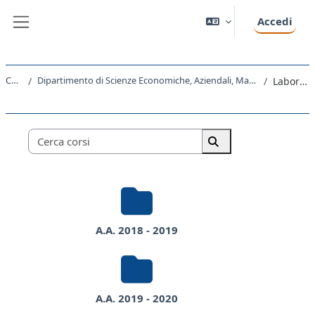
Vai al contenuto principale
Accedi
Pannello laterale
Corsi
Dipartimento di Scienze Economiche, Aziendali, Matematiche e Statistiche
Laboratori
Categorie di corso
Cerca corsi
Cerca corsi
A.A. 2018 - 2019
A.A. 2019 - 2020