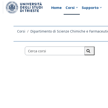
Vai al contenuto principale
Home
Corsi
Supporto
Corsi
Dipartimento di Scienze Chimiche e Farmaceuti
Categorie di corso
Cerca corsi
Cerca corsi