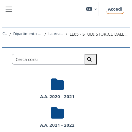
Vai al contenuto principale
Accedi
Pannello laterale
Corsi
Dipartimento di Studi Umanistici
Laurea Magistrale
LE65 - STUDI STORICI. DALL'ANTICO AL CONTEMPORANEO
Categorie di corso
Cerca corsi
Cerca corsi
A.A. 2020 - 2021
A.A. 2021 - 2022