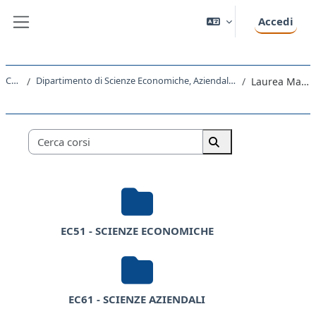
Vai al contenuto principale
Accedi
Pannello laterale
Corsi
Dipartimento di Scienze Economiche, Aziendali, Matematiche e Statistiche
Laurea Magistrale
Categorie di corso
Cerca corsi
Cerca corsi
EC51 - SCIENZE ECONOMICHE
EC61 - SCIENZE AZIENDALI