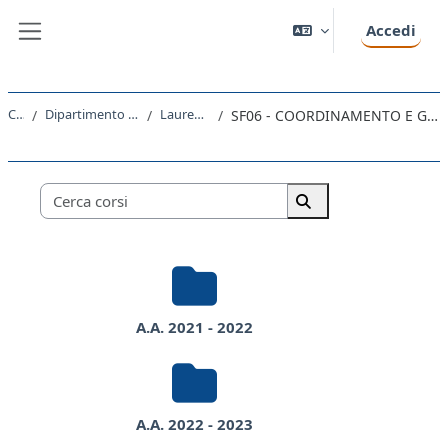
Vai al contenuto principale
Accedi
Pannello laterale
Corsi
Dipartimento di Studi Umanistici
Laurea Magistrale
SF06 - COORDINAMENTO E GESTIONE DEI SERVIZI EDUCATIVI
Categorie di corso
Cerca corsi
Cerca corsi
A.A. 2021 - 2022
A.A. 2022 - 2023