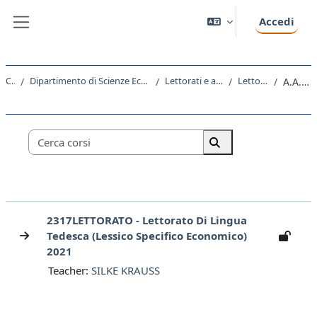
Vai al contenuto principale
Accedi
Pannello laterale
Corsi
Dipartimento di Scienze Economiche, Aziendali, Matematiche e Statistiche
Lettorati e altre attivita' didattiche
Lettorati - Lettorati
A.A. 2021 - 2022
Categorie di corso
Cerca corsi
Cerca corsi
2317LETTORATO - Lettorato Di Lingua
Tedesca (lessico Specifico Economico)
2021
Teacher:
SILKE KRAUSS