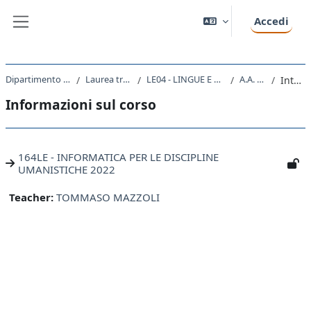
Vai al contenuto principale
Accedi
Pannello laterale
Dipartimento di Studi Umanistici
Laurea triennale (DM270)
LE04 - LINGUE E LETTERATURE STRANIERE
A.A. 2022 - 2023
Introduzione
Informazioni sul corso
164LE - INFORMATICA PER LE DISCIPLINE
UMANISTICHE 2022
Teacher:
TOMMASO MAZZOLI