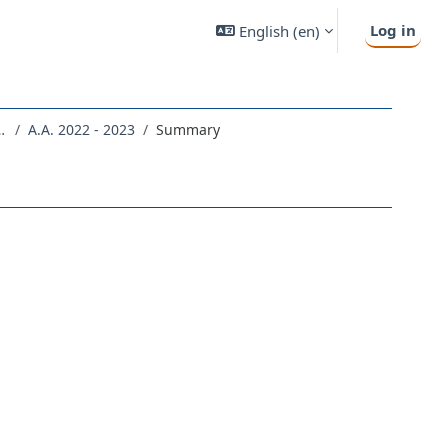
Log in
English ‎(en)‎
ERNE, ARTI, COMUNICAZIONE
A.A. 2022 - 2023
Summary