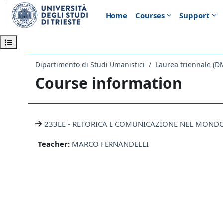
Skip to main content
Home
Courses
Support
Open course index
Dipartimento di Studi Umanistici
Laurea triennale (D
Course information
233LE - RETORICA E COMUNICAZIONE NEL MON
Teacher:
MARCO FERNANDELLI