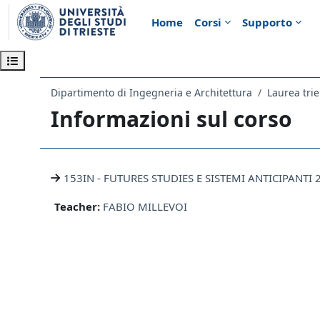
Vai al contenuto principale
Home
Corsi
Supporto
Apri indice del corso
Dipartimento di Ingegneria e Architettura
Laurea tri
Informazioni sul corso
153IN - FUTURES STUDIES E SISTEMI ANTICIPANTI 
Teacher:
FABIO MILLEVOI