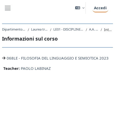
Vai al contenuto principale
Accedi
Pannello laterale
Dipartimento di Studi Umanistici
Laurea triennale (DM270)
LE01 - DISCIPLINE STORICHE E FILOSOFICHE
A.A. 2023 - 2024
Introduzione
Informazioni sul corso
068LE - FILOSOFIA DEL LINGUAGGIO E SEMIOTICA 2023
Teacher:
PAOLO LABINAZ