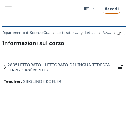
Vai al contenuto principale
Accedi
Pannello laterale
Dipartimento di Scienze Giuridiche, del Linguaggio, dell`Interpretazione e della Traduzione
Lettorati e altre attivita' didattiche
Lettorati - Lettorati
A.A. 2023 - 2024
Introduzione
Informazioni sul corso
2895LETTORATO - LETTORATO DI LINGUA TEDESCA
CIAPG 3 Kofler 2023
Teacher:
SIEGLINDE KOFLER