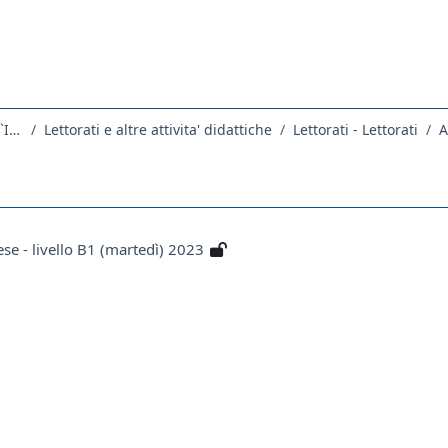
Dipartimento di Scienze Giuridiche, del Linguaggio, dell`Interpretazione e della Traduzione
Lettorati e altre attivita' didattiche
Lettorati - Lettorati
A
e - livello B1 (martedì) 2023