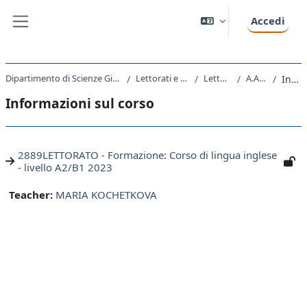
Vai al contenuto principale
Accedi
Pannello laterale
Dipartimento di Scienze Giuridiche, del Linguaggio, dell`Interpretazione e della Traduzione
Lettorati e altre attivita' didattiche
Lettorati - Lettorati
A.A. 2023 - 2024
Introduzione
Informazioni sul corso
2889LETTORATO - Formazione: Corso di lingua inglese
- livello A2/B1 2023
Teacher:
MARIA KOCHETKOVA