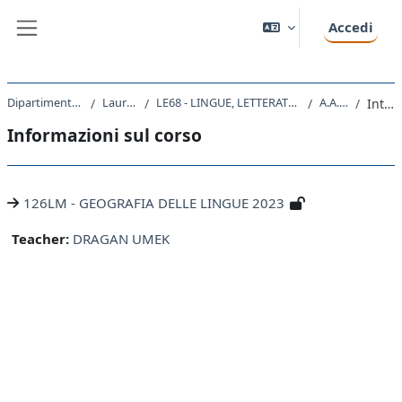
Vai al contenuto principale
Accedi
Pannello laterale
Dipartimento di Studi Umanistici
Laurea Magistrale
LE68 - LINGUE, LETTERATURE STRANIERE E TURISMO CULTURALE
A.A. 2023 - 2024
Introduzione
Informazioni sul corso
126LM - GEOGRAFIA DELLE LINGUE 2023
Teacher:
DRAGAN UMEK